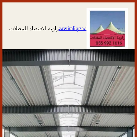
تخطى
إلى
المحتوى
zawitaliqtsad
زاوية الاقتصاد للمظلات