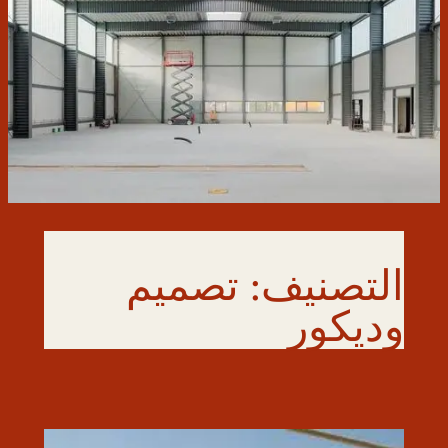
التصنيف:
تصميم
وديكور