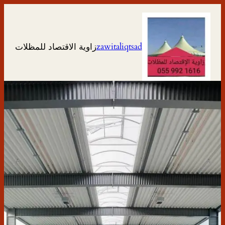
تخطى
إلى
المحتوى
zawitaliqtsad
زاوية الاقتصاد للمظلات